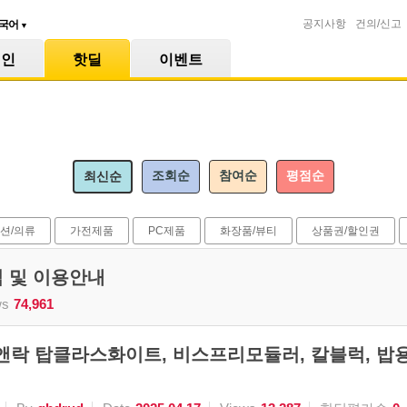
공지사항
건의/신고
국어
▼
메인
핫딜
이벤트
조회순
참여순
평점순
최신순
션/의류
가전제품
PC제품
화장품/뷰티
상품권/할인권
식 및 이용안내
ws
74,961
앤락 탑클라스화이트, 비스프리모듈러, 칼블럭, 밥용