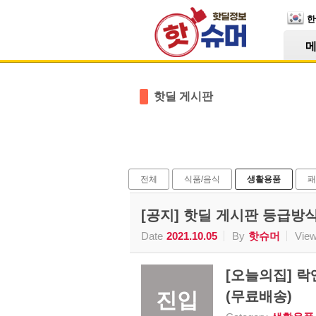
Skip Navigation
한
Sketchbook5, 스케치북5
핫딜 게시판
Sketchbook5, 스케치북5
전체
식품/음식
생활용품
패
[공지] 핫딜 게시판 등급방
Date
2021.10.05
By
핫슈머
Vie
[오늘의집] 락
진입
(무료배송)