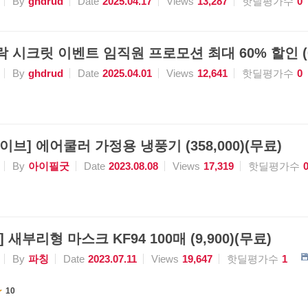
By
ghdrud
Date
2025.04.17
Views
13,287
핫딜평가수
0
락 시크릿 이벤트 임직원 프로모션 최대 60% 할인 (
By
ghdrud
Date
2025.04.01
Views
12,641
핫딜평가수
0
브] 에어쿨러 가정용 냉풍기 (358,000)(무료)
By
아이필굿
Date
2023.08.08
Views
17,319
핫딜평가수
새부리형 마스크 KF94 100매 (9,900)(무료)
By
파칭
Date
2023.07.11
Views
19,647
핫딜평가수
1
10