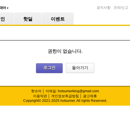
공지사항
건의/신고
국어
▼
메인
핫딜
이벤트
권한이 없습니다.
로그인
돌아가기
핫슈머 │ 이메일: hotsumerking@gmail.com
이용약관
│
개인정보취급방침
│
광고제휴
Copyright© 2021-2025 hotsumer. All rights Reserved.