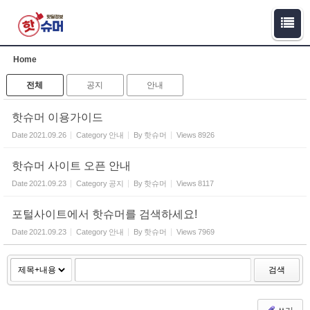
Sketchbook5, 스케치북5
Sketchbook5, 스케치북5
Home
전체
공지
안내
핫슈머 이용가이드
Date
2021.09.26
Category
안내
By
핫슈머
Views
8926
핫슈머 사이트 오픈 안내
Date
2021.09.23
Category
공지
By
핫슈머
Views
8117
포털사이트에서 핫슈머를 검색하세요!
Date
2021.09.23
Category
안내
By
핫슈머
Views
7969
검색