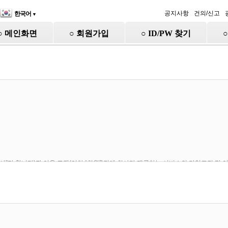
공지사항
건의/신고
한국어
▼
○ 메인화면
○ 회원가입
○ ID/PW 찾기
“회사”라 합니다)과 이용 고객(이하 “회원”)간에 회사가 제공하는 서비스의 가입조건 및
합니다.