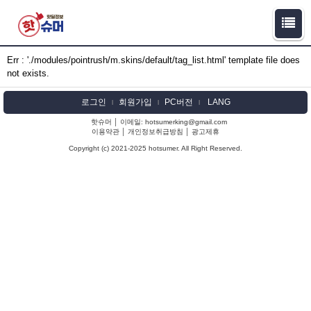
Err : './modules/pointrush/m.skins/default/tag_list.html' template file does
not exists.
로그인
회원가입
PC버전
LANG
l
l
l
핫슈머 │ 이메일: hotsumerking@gmail.com
이용약관
│
개인정보취급방침
│
광고제휴
Copyright (c) 2021-2025 hotsumer. All Right Reserved.