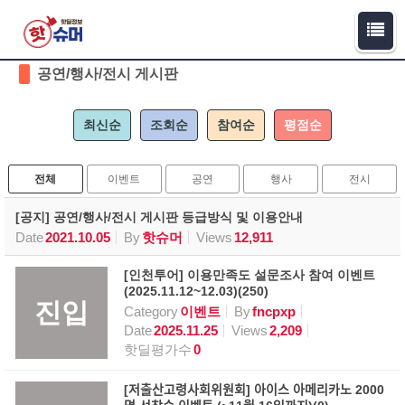
Sketchbook5, 스케치북5
Sketchbook5, 스케치북5
공연/행사/전시 게시판
최신순
조회순
참여순
평점순
전체
이벤트
공연
행사
전시
[공지] 공연/행사/전시 게시판 등급방식 및 이용안내
Date
2021.10.05
By
핫슈머
Views
12,911
[인천투어] 이용만족도 설문조사 참여 이벤트
(2025.11.12~12.03)(250)
진입
Category
이벤트
By
fncpxp
Date
2025.11.25
Views
2,209
핫딜평가수
0
[저출산고령사회위원회] 아이스 아메리카노 2000