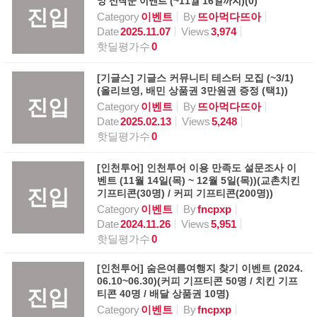
명 선착순 이벤트 (~11월 16일까지)(0)
진입
Category
이벤트
By
뜨아먹다뜨아
Date
2025.11.07
Views
3,974
핫딜평가수
0
[기글스] 기글스 커뮤니티 테스터 모집 (~3/1)
(올리브영, 배민 상품권 3만원권 증정 (택1))
진입
Category
이벤트
By
뜨아먹다뜨아
Date
2025.02.13
Views
5,248
핫딜평가수
0
[인천투어] 인천투어 이용 만족도 설문조사 이
벤트 (11월 14일(목) ~ 12월 5일(목))(교촌치킨
진입
기프티콘(30명) / 커피 기프티콘(200명))
Category
이벤트
By
fncpxp
Date
2024.11.26
Views
5,951
핫딜평가수
0
[인천투어] 숨은여름여행지 찾기 이벤트 (2024.
06.10~06.30)(커피 기프티콘 50명 / 치킨 기프
진입
티콘 40명 / 배달 상품권 10명)
Category
이벤트
By
fncpxp