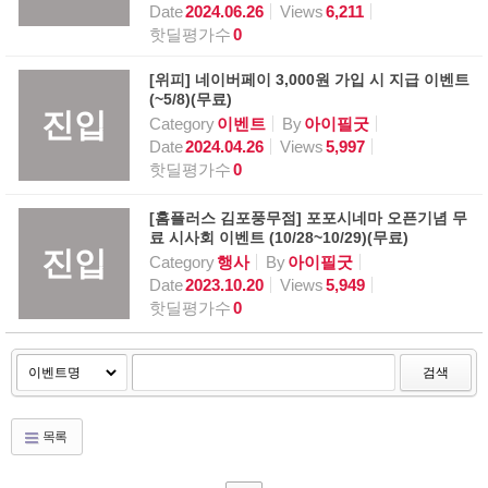
Date
2024.06.26
Views
6,211
핫딜평가수
0
[위피] 네이버페이 3,000원 가입 시 지급 이벤트
(~5/8)(무료)
진입
Category
이벤트
By
아이필굿
Date
2024.04.26
Views
5,997
핫딜평가수
0
[홈플러스 김포풍무점] 포포시네마 오픈기념 무
료 시사회 이벤트 (10/28~10/29)(무료)
진입
Category
행사
By
아이필굿
Date
2023.10.20
Views
5,949
핫딜평가수
0
검색
목록