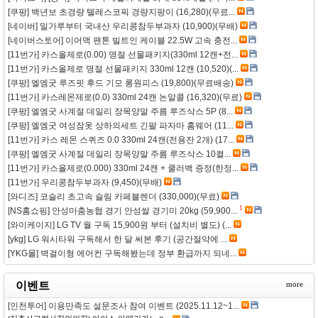
[쿠팡] 백년보 초경량 텔레스코픽 경량지팡이 (16,280)(무료...
[네이버] 밀가루부터 국내산 우리콩참두부과자 (10,900)(무배)
[네이버스토어] 이어맥 팬톤 빌트인 케이블 22.5W 고속 충전...
[11번가] 카스올제로(0.00) 명절 선물패키지(330ml 12캔+전...
[11번가] 카스올제로 명절 선물패키지 330ml 12캔 (10,520)(...
[쿠팡] 엘엠굿 루즈핏 후드 기모 롱원피스 (19,800)(무료배송)
[11번가] 카스레몬제로(0.0) 330ml 24캔 논알콜 (16,320)(무료)
[쿠팡] 엘엠굿 사계절 데일리 장목양말 주름 루즈삭스 5P (8...
[쿠팡] 엘엠굿 여성잠옷 상하의세트 긴팔 파자마 홈웨어 (11...
[11번가] 카스 레몬 스퀴즈 0.0 330ml 24캔(전용잔 2개) (17...
[쿠팡] 엘엠굿 사계절 데일리 장목양말 주름 루즈삭스 10켤...
[11번가] 카스올제로(0.000) 330ml 24캔 + 쿨러백 증정(한정...
[11번가] 우리콩참두부과자 (9,450)(무배)
[와디즈] 코슬리 초고속 슬림 카페블렌더 (330,000)(무료)
1
[NS홈쇼핑] 안성마춤농협 경기 안성쌀 경기미 20kg (59,900...
[와이케이지] LG TV 월 구독 15,900원 부터 (설치비 별도) (...
[ykg] LG 워시타워 구독해서 한 달 써본 후기 (공간절약에 ...
[YKG몰] 벽걸이형 에어컨 구독해봤는데 정부 환급까지 되네...
이벤트
more
[인천투어] 이용만족도 설문조사 참여 이벤트 (2025.11.12~1...