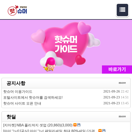
공지사항
more
핫슈머 이용가이드
2021-09-26
22:42
포털사이트에서 핫슈머를 검색하세요!
2021-09-23
14:51
핫슈머 사이트 오픈 안내
2021-09-23
13:45
핫딜
more
[지마켓] NBA 폴리져지 셋업 (20,860)(3,000)
[아이그너] [공식] 아이그너 패밀리세일 최대 80%세일 (가격...