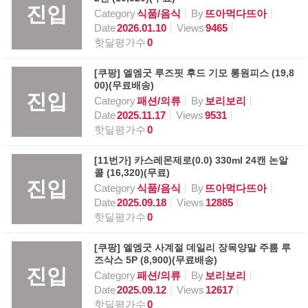
진입
Category
식품/음식
By
뜨아먹다뜨아
Date
2026.01.10
Views
9465
핫딜평가수
0
[쿠팡] 엘엠굿 루즈핏 후드 기모 롱원피스 (19,8
00)(무료배송)
진입
Category
패션/의류
By
보리보리
Date
2025.11.17
Views
9531
핫딜평가수
0
[11번가] 카스레몬제로(0.0) 330ml 24캔 논알
콜 (16,320)(무료)
진입
Category
식품/음식
By
뜨아먹다뜨아
Date
2025.09.18
Views
12885
핫딜평가수
0
[쿠팡] 엘엠굿 사계절 데일리 장목양말 주름 루
즈삭스 5P (8,900)(무료배송)
진입
Category
패션/의류
By
보리보리
Date
2025.09.12
Views
12617
핫딜평가수
0