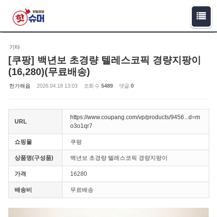
Sketchbook5, 스케치북5
Sketchbook5, 스케치북5
기타
[쿠팡] 백년보 초경량 텔레스코픽 경량지팡이
(16,280)(무료배송)
한가해욥
2026.04.18 13:03
조회 수
5489
댓글
0
https://www.coupang.com/vp/products/9456...d=m
URL
o3o1qr7
쇼핑몰
쿠팡
상품명(구성품)
백년보 초경량 텔레스코픽 경량지팡이
가격
16280
배송비
무료배송