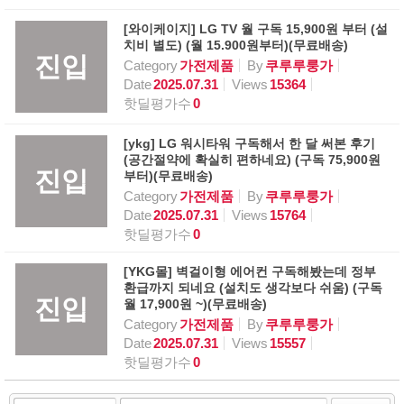
[와이케이지] LG TV 월 구독 15,900원 부터 (설
치비 별도) (월 15.900원부터)(무료배송)
진입
Category
가전제품
By
쿠루루룽가
Date
2025.07.31
Views
15364
핫딜평가수
0
[ykg] LG 워시타워 구독해서 한 달 써본 후기
(공간절약에 확실히 편하네요) (구독 75,900원
진입
부터)(무료배송)
Category
가전제품
By
쿠루루룽가
Date
2025.07.31
Views
15764
핫딜평가수
0
[YKG몰] 벽걸이형 에어컨 구독해봤는데 정부
환급까지 되네요 (설치도 생각보다 쉬움) (구독
진입
월 17,900원 ~)(무료배송)
Category
가전제품
By
쿠루루룽가
Date
2025.07.31
Views
15557
핫딜평가수
0