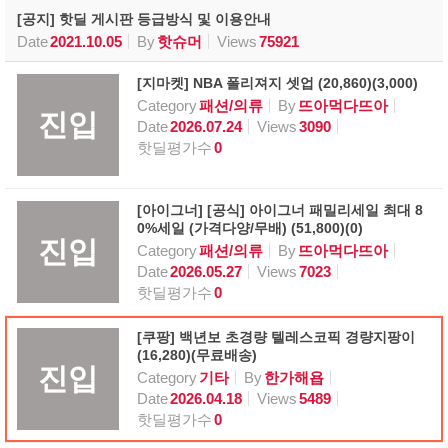
[공지] 핫딜 게시판 등급방식 및 이용안내
Date
2021.10.05
By
핫슈머
Views
75921
[지마켓] NBA 폴리져지 셋업 (20,860)(3,000)
Category
패션/의류
By
뜨아먹다뜨아
진입
Date
2026.07.24
Views
3090
핫딜평가수
0
[아이그너] [공식] 아이그너 패밀리세일 최대 8
0%세일 (가격다양/무배) (51,800)(0)
진입
Category
패션/의류
By
뜨아먹다뜨아
Date
2026.05.27
Views
7023
핫딜평가수
0
[쿠팡] 백년보 초경량 텔레스코픽 경량지팡이
(16,280)(무료배송)
진입
Category
기타
By
한가해욥
Date
2026.04.18
Views
5489
핫딜평가수
0