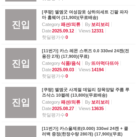
[쿠팡] 엘엠굿 여성잠옷 상하의세트 긴팔 파자
마 홈웨어 (11,900)(무료배송)
진입
Category
패션/의류
By
보리보리
Date
2025.09.12
Views
12331
핫딜평가수
0
[11번가] 카스 레몬 스퀴즈 0.0 330ml 24캔(전
용잔 2개) (17,900)(무료)
진입
Category
식품/음식
By
뜨아먹다뜨아
Date
2025.09.03
Views
14194
핫딜평가수
0
[쿠팡] 엘엠굿 사계절 데일리 장목양말 주름 루
즈삭스 10켤레 (13,800)(무료배송)
진입
Category
패션/의류
By
보리보리
Date
2025.08.27
Views
13635
핫딜평가수
0
[11번가] 카스올제로(0.000) 330ml 24캔 + 쿨
러백 증정(한정수량 280개) (17,900)(무료)