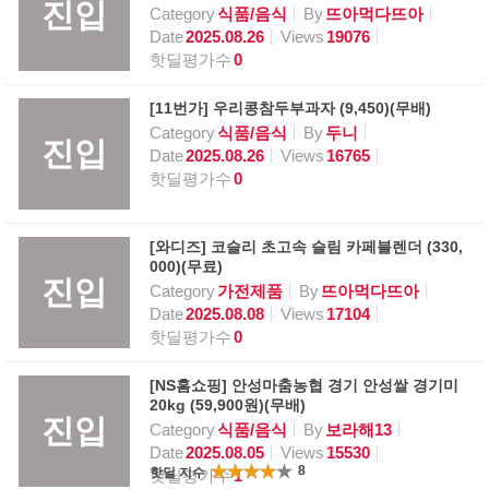
진입
Category
식품/음식
By
뜨아먹다뜨아
Date
2025.08.26
Views
19076
핫딜평가수
0
[11번가] 우리콩참두부과자 (9,450)(무배)
Category
식품/음식
By
두니
진입
Date
2025.08.26
Views
16765
핫딜평가수
0
[와디즈] 코슬리 초고속 슬림 카페블렌더 (330,
000)(무료)
진입
Category
가전제품
By
뜨아먹다뜨아
Date
2025.08.08
Views
17104
핫딜평가수
0
[NS홈쇼핑] 안성마춤농협 경기 안성쌀 경기미
20kg (59,900원)(무배)
진입
Category
식품/음식
By
보라해13
Date
2025.08.05
Views
15530
8
핫딜 지수
핫딜평가수
1