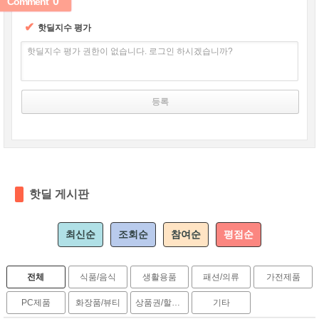
'0'
Comment
✔
핫딜지수 평가
핫딜지수 평가 권한이 없습니다. 로그인 하시겠습니까?
핫딜 게시판
최신순
조회순
참여순
평점순
전체
식품/음식
생활용품
패션/의류
가전제품
PC제품
화장품/뷰티
상품권/할인권
기타