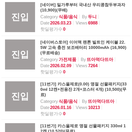
[네이버] 밀가루부터 국내산 우리콩참두부과자
(10,900)(무배)
진입
Category
식품/음식
By
두니
Date
2026.03.23
Views
6988
핫딜평가수
0
[네이버스토어] 이어맥 팬톤 빌트인 케이블 22.
5W 고속 충전 보조배터리 10000mAh (16,900)
진입
(무료배송)
Category
가전제품
By
뜨아먹다뜨아
Date
2026.02.09
Views
7264
핫딜평가수
0
[11번가] 카스올제로(0.00) 명절 선물패키지(33
0ml 12캔+전용잔 2개+코스터 4개) (10,500)(무
진입
료)
Category
식품/음식
By
뜨아먹다뜨아
Date
2026.01.16
Views
10213
핫딜평가수
0
[11번가] 카스올제로 명절 선물패키지 330ml 1
2캔 (10,520)(무료)