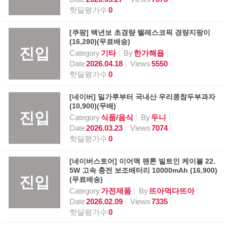
핫딜평가수
0
[쿠팡] 백년보 초경량 텔레스코픽 경량지팡이
(16,280)(무료배송)
진입
Category
기타
By
한가해욥
Date
2026.04.18
Views
5550
핫딜평가수
0
[네이버] 밀가루부터 국내산 우리콩참두부과자
(10,900)(무배)
진입
Category
식품/음식
By
두니
Date
2026.03.23
Views
7074
핫딜평가수
0
[네이버스토어] 이어맥 팬톤 빌트인 케이블 22.
5W 고속 충전 보조배터리 10000mAh (16,900)
진입
(무료배송)
Category
가전제품
By
뜨아먹다뜨아
Date
2026.02.09
Views
7335
핫딜평가수
0