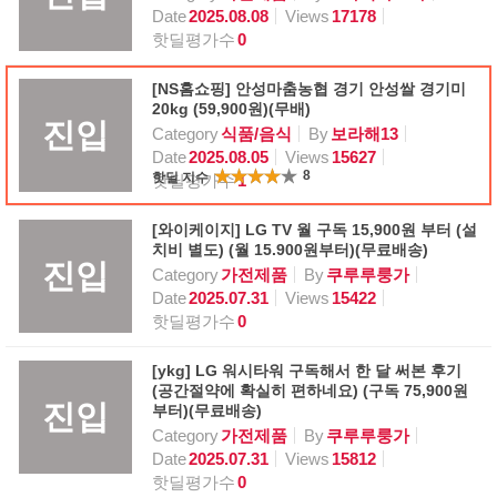
Date
2025.08.08
Views
17178
핫딜평가수
0
[NS홈쇼핑] 안성마춤농협 경기 안성쌀 경기미
20kg (59,900원)(무배)
진입
Category
식품/음식
By
보라해13
Date
2025.08.05
Views
15627
8
핫딜 지수
핫딜평가수
1
[와이케이지] LG TV 월 구독 15,900원 부터 (설
치비 별도) (월 15.900원부터)(무료배송)
진입
Category
가전제품
By
쿠루루룽가
Date
2025.07.31
Views
15422
핫딜평가수
0
[ykg] LG 워시타워 구독해서 한 달 써본 후기
(공간절약에 확실히 편하네요) (구독 75,900원
진입
부터)(무료배송)
Category
가전제품
By
쿠루루룽가
Date
2025.07.31
Views
15812
핫딜평가수
0