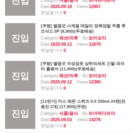
진입
Category
식품/음식
By
뜨아먹다뜨아
Date
2025.09.18
Views
12957
핫딜평가수
0
[쿠팡] 엘엠굿 사계절 데일리 장목양말 주름 루
즈삭스 5P (8,900)(무료배송)
진입
Category
패션/의류
By
보리보리
Date
2025.09.12
Views
12679
핫딜평가수
0
[쿠팡] 엘엠굿 여성잠옷 상하의세트 긴팔 파자
마 홈웨어 (11,900)(무료배송)
진입
Category
패션/의류
By
보리보리
Date
2025.09.12
Views
12390
핫딜평가수
0
[11번가] 카스 레몬 스퀴즈 0.0 330ml 24캔(전
용잔 2개) (17,900)(무료)
진입
Category
식품/음식
By
뜨아먹다뜨아
Date
2025.09.03
Views
14276
핫딜평가수
0