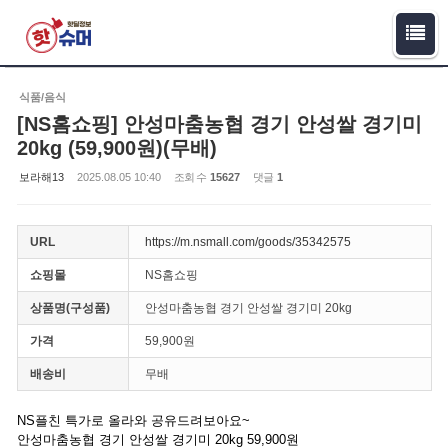
Sketchbook5, 스케치북5
Sketchbook5, 스케치북5
식품/음식
[NS홈쇼핑] 안성마춤농협 경기 안성쌀 경기미
20kg (59,900원)(무배)
보라해13
2025.08.05 10:40
조회 수
15627
댓글
1
URL
https://m.nsmall.com/goods/35342575
쇼핑몰
NS홈쇼핑
상품명(구성품)
안성마춤농협 경기 안성쌀 경기미 20kg
가격
59,900원
배송비
무배
NS플친 특가로 올라와 공유드려보아요~
안성마춤농협 경기 안성쌀 경기미 20kg 59,900원