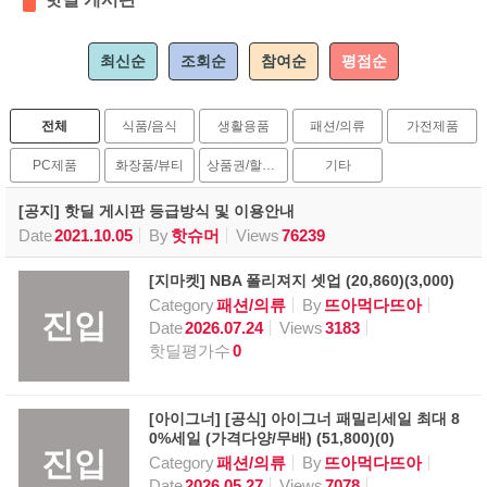
최신순
조회순
참여순
평점순
전체
식품/음식
생활용품
패션/의류
가전제품
PC제품
화장품/뷰티
상품권/할인권
기타
[공지] 핫딜 게시판 등급방식 및 이용안내
Date
2021.10.05
By
핫슈머
Views
76239
[지마켓] NBA 폴리져지 셋업 (20,860)(3,000)
Category
패션/의류
By
뜨아먹다뜨아
진입
Date
2026.07.24
Views
3183
핫딜평가수
0
[아이그너] [공식] 아이그너 패밀리세일 최대 8
0%세일 (가격다양/무배) (51,800)(0)
진입
Category
패션/의류
By
뜨아먹다뜨아
Date
2026.05.27
Views
7078