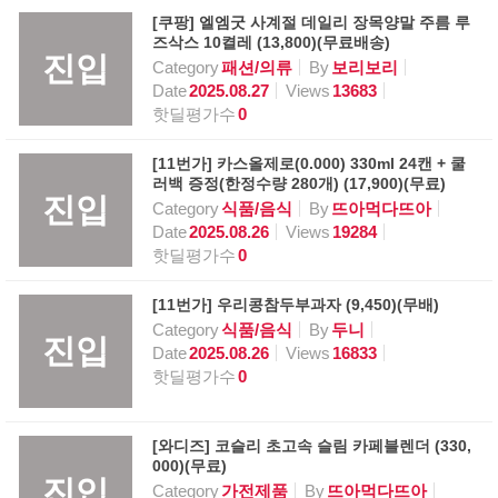
[쿠팡] 엘엠굿 사계절 데일리 장목양말 주름 루
즈삭스 10켤레 (13,800)(무료배송)
진입
Category
패션/의류
By
보리보리
Date
2025.08.27
Views
13683
핫딜평가수
0
[11번가] 카스올제로(0.000) 330ml 24캔 + 쿨
러백 증정(한정수량 280개) (17,900)(무료)
진입
Category
식품/음식
By
뜨아먹다뜨아
Date
2025.08.26
Views
19284
핫딜평가수
0
[11번가] 우리콩참두부과자 (9,450)(무배)
Category
식품/음식
By
두니
진입
Date
2025.08.26
Views
16833
핫딜평가수
0
[와디즈] 코슬리 초고속 슬림 카페블렌더 (330,
000)(무료)
진입
Category
가전제품
By
뜨아먹다뜨아