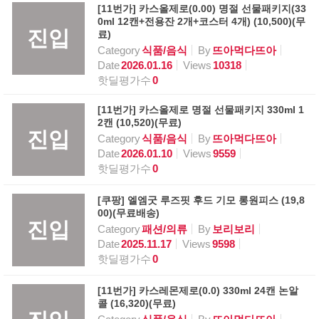
[11번가] 카스올제로(0.00) 명절 선물패키지(33
0ml 12캔+전용잔 2개+코스터 4개) (10,500)(무
진입
료)
Category
식품/음식
By
뜨아먹다뜨아
Date
2026.01.16
Views
10318
핫딜평가수
0
[11번가] 카스올제로 명절 선물패키지 330ml 1
2캔 (10,520)(무료)
진입
Category
식품/음식
By
뜨아먹다뜨아
Date
2026.01.10
Views
9559
핫딜평가수
0
[쿠팡] 엘엠굿 루즈핏 후드 기모 롱원피스 (19,8
00)(무료배송)
진입
Category
패션/의류
By
보리보리
Date
2025.11.17
Views
9598
핫딜평가수
0
[11번가] 카스레몬제로(0.0) 330ml 24캔 논알
콜 (16,320)(무료)