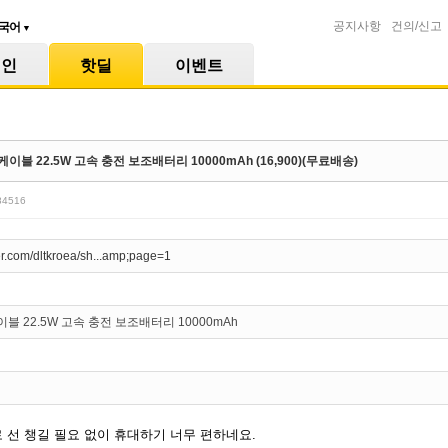
공지사항
건의/신고
국어
▼
메인
핫딜
이벤트
블 22.5W 고속 충전 보조배터리 10000mAh (16,900)(무료배송)
/84516
ver.com/dltkroea/sh...amp;page=1
블 22.5W 고속 충전 보조배터리 10000mAh
 선 챙길 필요 없이 휴대하기 너무 편하네요.