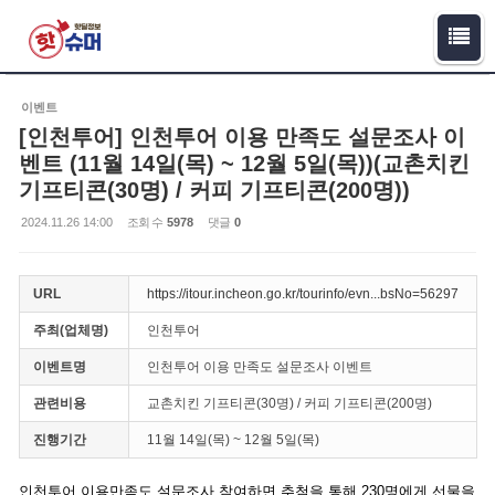
Sketchbook5, 스케치북5
Sketchbook5, 스케치북5
이벤트
[인천투어] 인천투어 이용 만족도 설문조사 이
벤트 (11월 14일(목) ~ 12월 5일(목))(교촌치킨
기프티콘(30명) / 커피 기프티콘(200명))
2024.11.26 14:00
조회 수
5978
댓글
0
URL
https://itour.incheon.go.kr/tourinfo/evn...bsNo=56297
주최(업체명)
인천투어
이벤트명
인천투어 이용 만족도 설문조사 이벤트
관련비용
교촌치킨 기프티콘(30명) / 커피 기프티콘(200명)
진행기간
11월 14일(목) ~ 12월 5일(목)
인천투어 이용만족도 설문조사 참여하면 추첨을 통해 230명에게 선물을