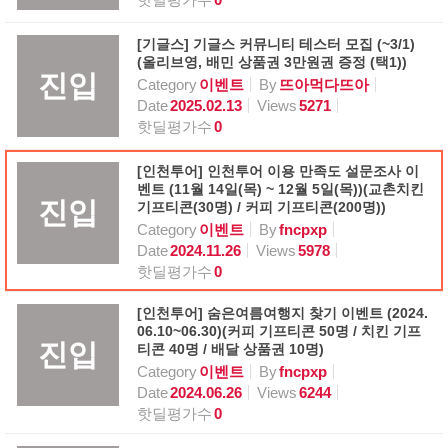
[기글스] 기글스 커뮤니티 테스터 모집 (~3/1)
(올리브영, 배민 상품권 3만원권 증정 (택1))
진입
Category
이벤트
By
뜨아먹다뜨아
Date
2025.02.13
Views
5271
핫딜평가수
0
[인천투어] 인천투어 이용 만족도 설문조사 이
벤트 (11월 14일(목) ~ 12월 5일(목))(교촌치킨
진입
기프티콘(30명) / 커피 기프티콘(200명))
Category
이벤트
By
fncpxp
Date
2024.11.26
Views
5978
핫딜평가수
0
[인천투어] 숨은여름여행지 찾기 이벤트 (2024.
06.10~06.30)(커피 기프티콘 50명 / 치킨 기프
진입
티콘 40명 / 배달 상품권 10명)
Category
이벤트
By
fncpxp
Date
2024.06.26
Views
6244
핫딜평가수
0