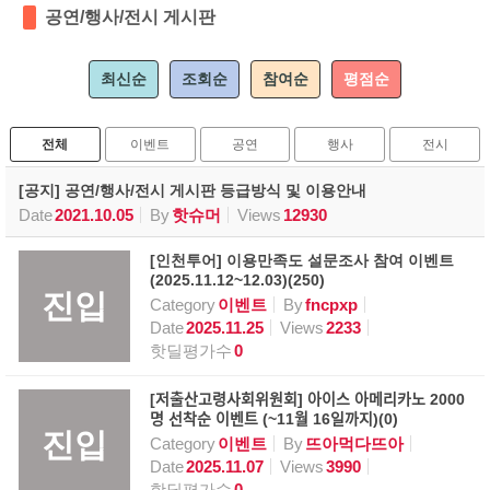
공연/행사/전시 게시판
최신순
조회순
참여순
평점순
전체
이벤트
공연
행사
전시
[공지] 공연/행사/전시 게시판 등급방식 및 이용안내
Date
2021.10.05
By
핫슈머
Views
12930
[인천투어] 이용만족도 설문조사 참여 이벤트
(2025.11.12~12.03)(250)
진입
Category
이벤트
By
fncpxp
Date
2025.11.25
Views
2233
핫딜평가수
0
[저출산고령사회위원회] 아이스 아메리카노 2000
명 선착순 이벤트 (~11월 16일까지)(0)
진입
Category
이벤트
By
뜨아먹다뜨아
Date
2025.11.07
Views
3990
핫딜평가수
0