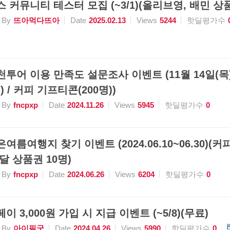
스 커뮤니티 테스터 모집 (~3/1)(올리브영, 배민 상품
By
뜨아먹다뜨아
Date
2025.02.13
Views
5244
핫딜평가수
천투어 이용 만족도 설문조사 이벤트 (11월 14일(목) 
 / 커피 기프티콘(200명))
By
fncpxp
Date
2024.11.26
Views
5945
핫딜평가수
0
여름여행지 찾기 이벤트 (2024.06.10~06.30)(커
배달 상품권 10명)
By
fncpxp
Date
2024.06.26
Views
6204
핫딜평가수
0
이 3,000원 가입 시 지급 이벤트 (~5/8)(무료)
By
아이필굿
Date
2024.04.26
Views
5990
핫딜평가수
0