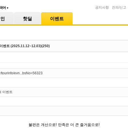
공지사항
건의/신고
국어
▼
메인
핫딜
이벤트
(2025.11.12~12.03)(250)
.kr/tourinfo/evn...bsNo=56323
여 이벤트
불편은 개선으로! 만족은 더 큰 즐거움으로!