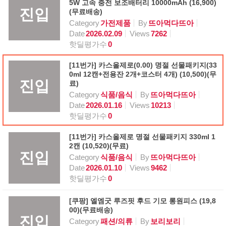
5W 고속 충전 보조배터리 10000mAh (16,900)
진입
(무료배송)
Category
가전제품
By
뜨아먹다뜨아
Date
2026.02.09
Views
7262
핫딜평가수
0
[11번가] 카스올제로(0.00) 명절 선물패키지(33
0ml 12캔+전용잔 2개+코스터 4개) (10,500)(무
진입
료)
Category
식품/음식
By
뜨아먹다뜨아
Date
2026.01.16
Views
10213
핫딜평가수
0
[11번가] 카스올제로 명절 선물패키지 330ml 1
2캔 (10,520)(무료)
진입
Category
식품/음식
By
뜨아먹다뜨아
Date
2026.01.10
Views
9462
핫딜평가수
0
[쿠팡] 엘엠굿 루즈핏 후드 기모 롱원피스 (19,8
00)(무료배송)
진입
Category
패션/의류
By
보리보리