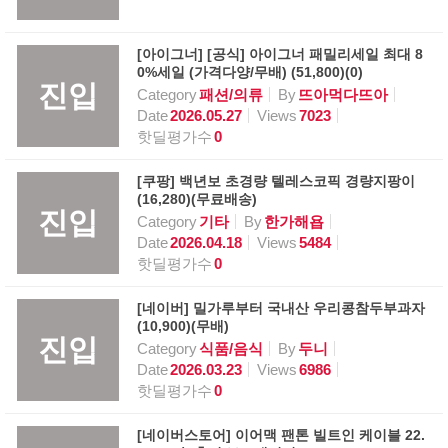
[아이그너] [공식] 아이그너 패밀리세일 최대 8
0%세일 (가격다양/무배) (51,800)(0)
진입
Category
패션/의류
By
뜨아먹다뜨아
Date
2026.05.27
Views
7023
핫딜평가수
0
[쿠팡] 백년보 초경량 텔레스코픽 경량지팡이
(16,280)(무료배송)
진입
Category
기타
By
한가해욥
Date
2026.04.18
Views
5484
핫딜평가수
0
[네이버] 밀가루부터 국내산 우리콩참두부과자
(10,900)(무배)
진입
Category
식품/음식
By
두니
Date
2026.03.23
Views
6986
핫딜평가수
0
[네이버스토어] 이어맥 팬톤 빌트인 케이블 22.