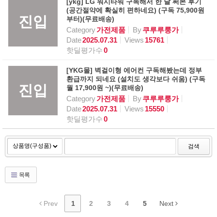
[ykg] LG 워시타워 구독해서 한 달 써본 후기
(공간절약에 확실히 편하네요) (구독 75,900원
진입
부터)(무료배송)
Category
가전제품
By
쿠루루룽가
Date
2025.07.31
Views
15761
핫딜평가수
0
[YKG몰] 벽걸이형 에어컨 구독해봤는데 정부
환급까지 되네요 (설치도 생각보다 쉬움) (구독
진입
월 17,900원 ~)(무료배송)
Category
가전제품
By
쿠루루룽가
Date
2025.07.31
Views
15550
핫딜평가수
0
검색
목록
Prev
1
2
3
4
5
Next