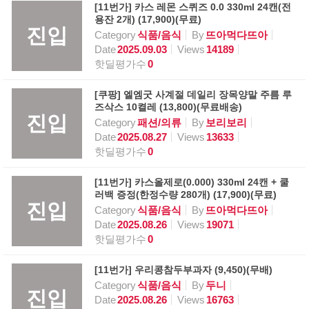
[11번가] 카스 레몬 스퀴즈 0.0 330ml 24캔(전
용잔 2개) (17,900)(무료)
진입
Category
식품/음식
By
뜨아먹다뜨아
Date
2025.09.03
Views
14189
핫딜평가수
0
[쿠팡] 엘엠굿 사계절 데일리 장목양말 주름 루
즈삭스 10켤레 (13,800)(무료배송)
진입
Category
패션/의류
By
보리보리
Date
2025.08.27
Views
13633
핫딜평가수
0
[11번가] 카스올제로(0.000) 330ml 24캔 + 쿨
러백 증정(한정수량 280개) (17,900)(무료)
진입
Category
식품/음식
By
뜨아먹다뜨아
Date
2025.08.26
Views
19071
핫딜평가수
0
[11번가] 우리콩참두부과자 (9,450)(무배)
Category
식품/음식
By
두니
진입
Date
2025.08.26
Views
16763