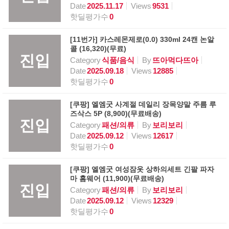
Date
2025.11.17
Views
9531
핫딜평가수
0
[11번가] 카스레몬제로(0.0) 330ml 24캔 논알
콜 (16,320)(무료)
진입
Category
식품/음식
By
뜨아먹다뜨아
Date
2025.09.18
Views
12885
핫딜평가수
0
[쿠팡] 엘엠굿 사계절 데일리 장목양말 주름 루
즈삭스 5P (8,900)(무료배송)
진입
Category
패션/의류
By
보리보리
Date
2025.09.12
Views
12617
핫딜평가수
0
[쿠팡] 엘엠굿 여성잠옷 상하의세트 긴팔 파자
마 홈웨어 (11,900)(무료배송)
진입
Category
패션/의류
By
보리보리
Date
2025.09.12
Views
12329
핫딜평가수
0