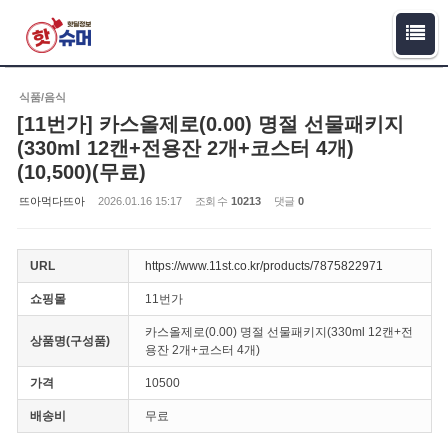
Sketchbook5, 스케치북5
Sketchbook5, 스케치북5
식품/음식
[11번가] 카스올제로(0.00) 명절 선물패키지
(330ml 12캔+전용잔 2개+코스터 4개)
(10,500)(무료)
뜨아먹다뜨아
2026.01.16 15:17
조회 수
10213
댓글
0
URL
https://www.11st.co.kr/products/7875822971
쇼핑몰
11번가
카스올제로(0.00) 명절 선물패키지(330ml 12캔+전
상품명(구성품)
용잔 2개+코스터 4개)
가격
10500
배송비
무료