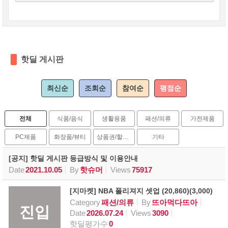
핫딜 게시판
최신순
조회순
참여순
평점순
전체
식품/음식
생활용품
패션/의류
가전제품
PC제품
화장품/뷰티
상품권/할인권
기타
[공지] 핫딜 게시판 등급방식 및 이용안내
Date
2021.10.05
By
핫슈머
Views
75917
[지마켓] NBA 폴리져지 셋업 (20,860)(3,000)
Category
패션/의류
By
뜨아먹다뜨아
진입
Date
2026.07.24
Views
3090
핫딜평가수
0