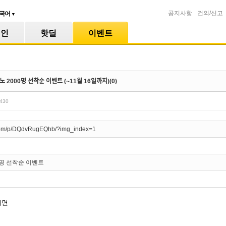
공지사항
건의/신고
국어
▼
메인
핫딜
이벤트
 아메리카노 2000명 선착순 이벤트 (~11월 16일까지)(0)
4430
.com/p/DQdvRugEQhb/?img_index=1
0명 선착순 이벤트
리면