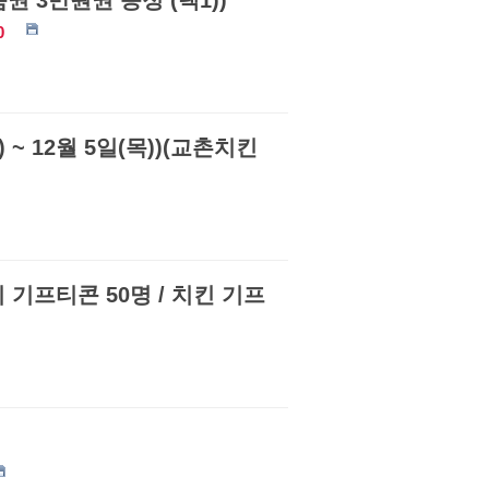
권 3만원권 증정 (택1))
0
~ 12월 5일(목))(교촌치킨
피 기프티콘 50명 / 치킨 기프