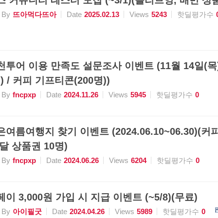
스 커뮤니티 테스터 모집 (~3/1)(올리브영, 배민 상품
By
뜨아먹다뜨아
Date
2025.02.13
Views
5243
핫딜평가수
천투어 이용 만족도 설문조사 이벤트 (11월 14일(목) 
 / 커피 기프티콘(200명))
By
fncpxp
Date
2024.11.26
Views
5945
핫딜평가수
0
여름여행지 찾기 이벤트 (2024.06.10~06.30)(커
배달 상품권 10명)
By
fncpxp
Date
2024.06.26
Views
6204
핫딜평가수
0
이 3,000원 가입 시 지급 이벤트 (~5/8)(무료)
By
아이필굿
Date
2024.04.26
Views
5989
핫딜평가수
0