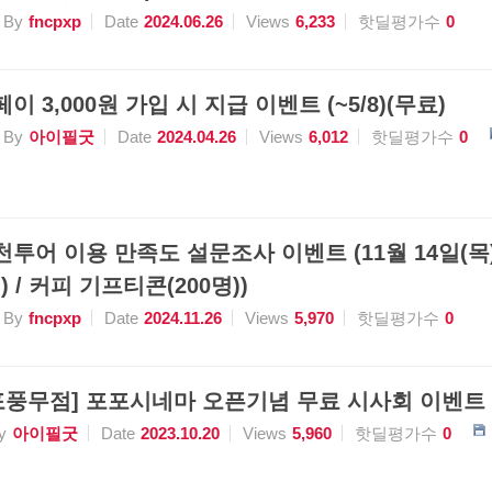
By
fncpxp
Date
2024.06.26
Views
6,233
핫딜평가수
0
이 3,000원 가입 시 지급 이벤트 (~5/8)(무료)
By
아이필굿
Date
2024.04.26
Views
6,012
핫딜평가수
0
천투어 이용 만족도 설문조사 이벤트 (11월 14일(목) 
 / 커피 기프티콘(200명))
By
fncpxp
Date
2024.11.26
Views
5,970
핫딜평가수
0
풍무점] 포포시네마 오픈기념 무료 시사회 이벤트 (10/
y
아이필굿
Date
2023.10.20
Views
5,960
핫딜평가수
0