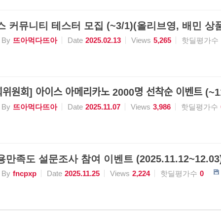
스 커뮤니티 테스터 모집 (~3/1)(올리브영, 배민 상품
By
뜨아먹다뜨아
Date
2025.02.13
Views
5,265
핫딜평가수
령사회위원회] 아이스 아메리카노 2000명 선착순 이벤트 (~
By
뜨아먹다뜨아
Date
2025.11.07
Views
3,986
핫딜평가수
만족도 설문조사 참여 이벤트 (2025.11.12~12.03)(
By
fncpxp
Date
2025.11.25
Views
2,224
핫딜평가수
0