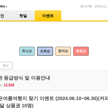
공지사항
건의/신고
국어
▼
메인
핫딜
이벤트
최신순
참여순
평점순
조회순
전시
시판 등급방식 및 이용안내
ws
12,928
여름여행지 찾기 이벤트 (2024.06.10~06.30)(커
배달 상품권 10명)