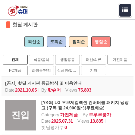
Sketchbook5, 스케치북5
Sketchbook5, 스케치북5
핫딜 게시판
최신순
조회순
참여순
평점순
전체
식품/음식
생활용품
패션/의류
가전제품
PC제품
화장품/뷰티
상품권/할인권
기타
[공지] 핫딜 게시판 등급방식 및 이용안내
Date
2021.10.05
By
핫슈머
Views
75,803
[YKG] LG 오브제컬렉션 컨버터블 패키지 냉장
고 (구독 월 24,900원~)(무료배송)
진입
Category
가전제품
By
쿠루루룽가
Date
2025.07.31
Views
13,835
핫딜평가수
0