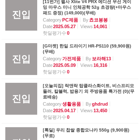
[11번가] 펄사 Xlite V4 PRX 에디션 무선 게이
밍 마우스 미니 인체공학 52g 초경량(+마우스
진입
패드 증정) (149,000)(무배)
Category
PC제품
By
쵸코봉봉
Date
2025.05.27
Views
14,061
핫딜평가수
0
[G마켓] 한일 드라이기 HR-PS110 (59,900원)
(무배)
진입
Category
가전제품
By
보라해13
Date
2025.05.09
Views
16,316
핫딜평가수
0
[오늘의집] 락앤락 탑클라스화이트, 비스프리모
듈러, 칼블럭, 밥용기 외 주방용품 특가전 (0)(무
진입
료배송)
Category
생활용품
By
ghdrud
Date
2025.04.17
Views
13,450
핫딜평가수
0
[톡딜] 우리 찹쌀 종합모나카 550g (9,900원)
(무료)