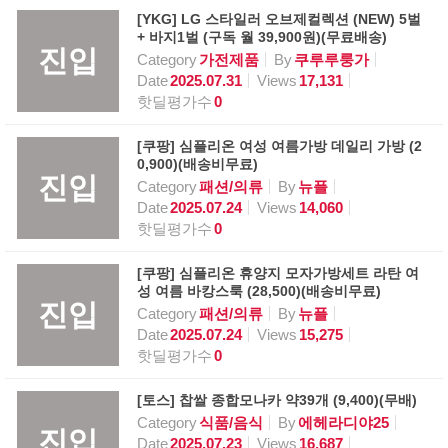
[YKG] LG 스타일러 오브제컬렉션 (NEW) 5벌
+ 바지1벌 (구독 월 39,900원)(무료배송)
진입
Category
가전제품
By
쿠루루룽가
Date
2025.07.31
Views
17,131
핫딜평가수
0
[쿠팡] 심플리온 여성 여름가방 데일리 가방 (2
0,900)(배송비무료)
진입
Category
패션/의류
By
뉴플
Date
2025.07.24
Views
14,060
핫딜평가수
0
[쿠팡] 심플리온 휴양지 모자가방세트 라탄 여
성 여름 바캉스룩 (28,500)(배송비무료)
진입
Category
패션/의류
By
뉴플
Date
2025.07.24
Views
15,275
핫딜평가수
0
[토스] 찹쌀 종합모나카 약39개 (9,400)(무배)
Category
식품/음식
By
에헤라디야25
진입
Date
2025.07.23
Views
16,687