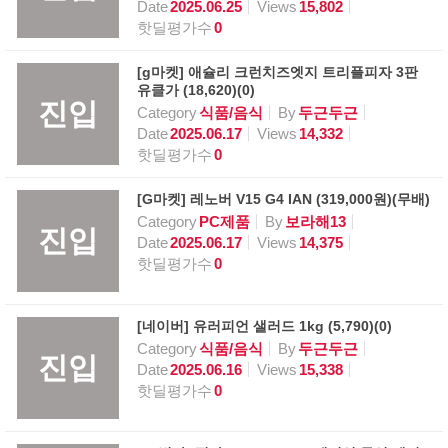
Date
2025.06.25
Views
15,802
핫딜평가수
0
[g마켓] 애슐리 크런치즈엣지 트리플피자 3판
유클가 (18,620)(0)
진입
Category
식품/음식
By
두근두근
Date
2025.06.17
Views
14,332
핫딜평가수
0
[G마켓] 레노버 V15 G4 IAN (319,000원)(무배)
Category
PC제품
By
보라해13
진입
Date
2025.06.17
Views
14,375
핫딜평가수
0
[네이버] 유러피언 샐러드 1kg (5,790)(0)
Category
식품/음식
By
두근두근
진입
Date
2025.06.16
Views
15,338
핫딜평가수
0