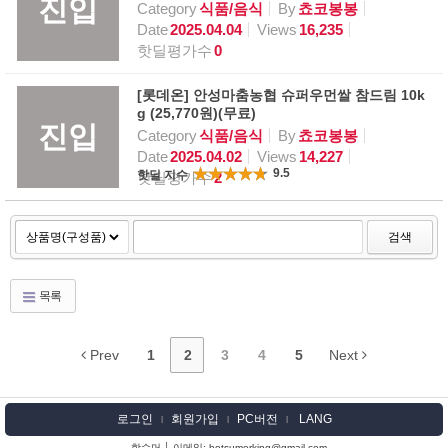
진입
Category
식품/음식
By
쵸코봉봉
Date
2025.04.04
Views
16,235
핫딜평가수
0
[롯데온] 안성마춤농협 슈퍼우먼쌀 참드림 10k
g (25,770원)(무료)
진입
Category
식품/음식
By
쵸코봉봉
Date
2025.04.02
Views
14,227
9.5
핫딜 지수
핫딜평가수
2
검색
목록
Prev
1
2
3
4
5
Next
로그인
회원가입
PC버전
LANG
l
l
l
핫슈머 │ 이메일: hotsumerking@gmail.com