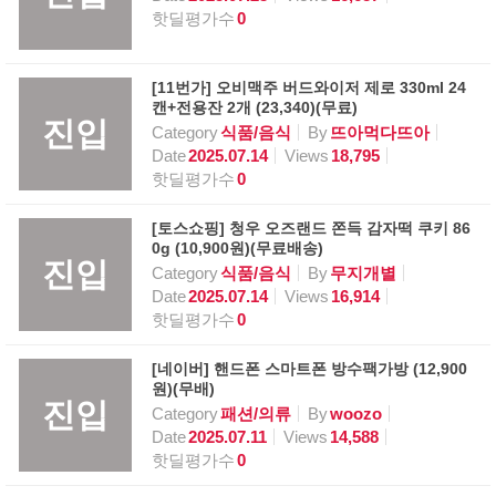
핫딜평가수
0
[11번가] 오비맥주 버드와이저 제로 330ml 24
캔+전용잔 2개 (23,340)(무료)
진입
Category
식품/음식
By
뜨아먹다뜨아
Date
2025.07.14
Views
18,795
핫딜평가수
0
[토스쇼핑] 청우 오즈랜드 쫀득 감자떡 쿠키 86
0g (10,900원)(무료배송)
진입
Category
식품/음식
By
무지개별
Date
2025.07.14
Views
16,914
핫딜평가수
0
[네이버] 핸드폰 스마트폰 방수팩가방 (12,900
원)(무배)
진입
Category
패션/의류
By
woozo
Date
2025.07.11
Views
14,588
핫딜평가수
0