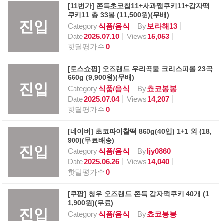
[11번가] 쫀득초코칩11+사과쨈쿠키11+감자떡
쿠키11 총 33봉 (11,500원)(무배)
진입
Category
식품/음식
By
보라해13
Date
2025.07.10
Views
15,053
핫딜평가수
0
[토스쇼핑] 오즈랜드 우리곡물 크리스피롤 23곡
660g (9,900원)(무배)
진입
Category
식품/음식
By
쵸코봉봉
Date
2025.07.04
Views
14,207
핫딜평가수
0
[네이버] 초코파이찰떡 860g(40입) 1+1 외 (18,
900)(무료배송)
진입
Category
식품/음식
By
ljy0860
Date
2025.06.26
Views
14,040
핫딜평가수
0
[쿠팡] 청우 오즈랜드 쫀득 감자떡쿠키 40개 (1
1,900원)(무료)
진입
Category
식품/음식
By
쵸코봉봉