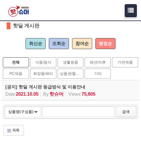
Sketchbook5, 스케치북5
Sketchbook5, 스케치북5
핫딜 게시판
최신순
조회순
참여순
평점순
전체
식품/음식
생활용품
패션/의류
가전제품
PC제품
화장품/뷰티
상품권/할인권
기타
[공지] 핫딜 게시판 등급방식 및 이용안내
Date
2021.10.05
By
핫슈머
Views
75,805
검색
목록