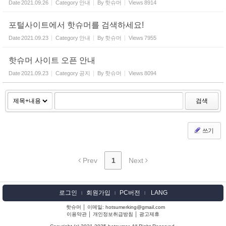
Date
2021.09.26
Category
안내
By
핫슈머
Views
8914
포털사이트에서 핫슈머를 검색하세요!
Date
2021.09.23
Category
안내
By
핫슈머
Views
7955
핫슈머 사이트 오픈 안내
Date
2021.09.23
Category
공지
By
핫슈머
Views
8094
검색
쓰기
Prev
1
Next
로그인
회원가입
PC버전
LANG
l
l
l
핫슈머 │ 이메일: hotsumerking@gmail.com
이용약관
│
개인정보취급방침
│
광고제휴